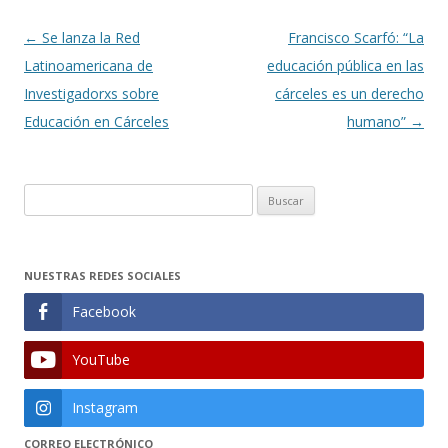
Navegación
←
Se lanza la Red
Francisco Scarfó: “La
de
Latinoamericana de
educación pública en las
entradas
Investigadorxs sobre
cárceles es un derecho
Educación en Cárceles
humano”
→
Buscar:
NUESTRAS REDES SOCIALES
Facebook
YouTube
Instagram
CORREO ELECTRÓNICO